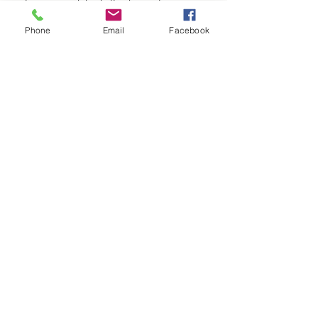
de un nuevo look de acuerdo con sus
antojos del momento.
Phone
Email
Facebook
Nuestros bolsos
Accesorios