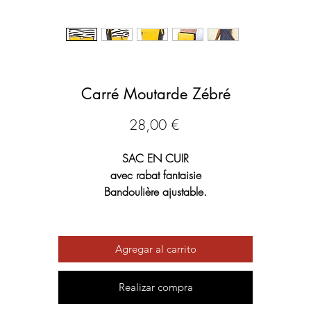
Carré Moutarde Zébré
Precio
28,00 €
SAC EN CUIR
avec rabat fantaisie
Bandoulière ajustable.
Dimensions : H 19 cm x L 22.55 cm
Largeur sur les côtés : 8 cm
Agregar al carrito
A l'intérieur :
Realizar compra
2 pochettes zippées
2 compartiments distincts