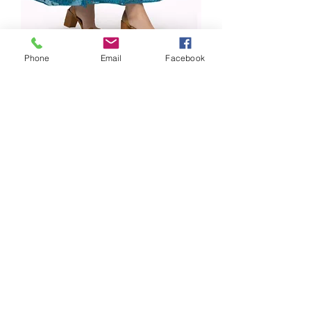
Phone
Email
Facebook
Robe longue, nouée à la
taille, ajustable, Bleu Paon
Precio
69,00 €
Agregar al carrito
Realizar compra
Coupe fluide imprimée avec volant
structurant
Cette robe séduit par sa coupe fluide