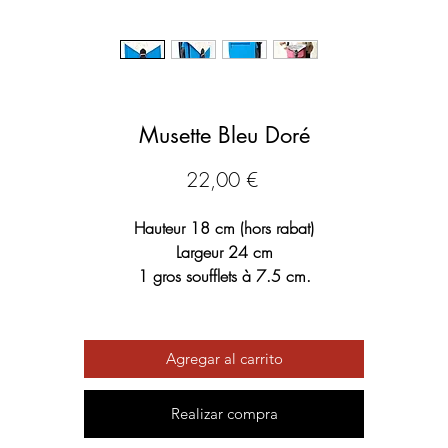
Musette Bleu Doré
Precio
22,00 €
Hauteur 18 cm (hors rabat)
Largeur 24 cm
1 gros soufflets à 7.5 cm.
SAC EN CUIR
avec rabat fantaisie
Agregar al carrito
Bandoulière ajustable.
Realizar compra
A l'intérieur :
1 pochette zippée