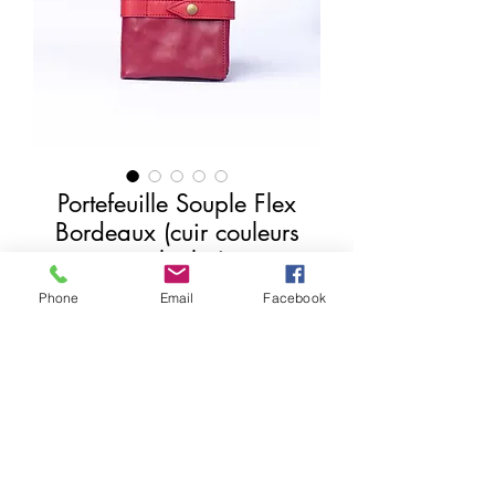
Portefeuille Souple Flex
Bordeaux (cuir couleurs
multiples)
Precio
17,00 €
Phone
Email
Facebook
Agregar al carrito
Realizar compra