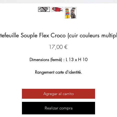
tefeuille Souple Flex Croco (cuir couleurs multip
Precio
17,00 €
Dimensions (fermé) : L 13 x H 10
Rangement carte d'identité.
3 rangements "papier" intérieur.
1 range billet.
2 poches zippés sur les côtés.
Agregar al carrito
5 range cartes.
Realizar compra