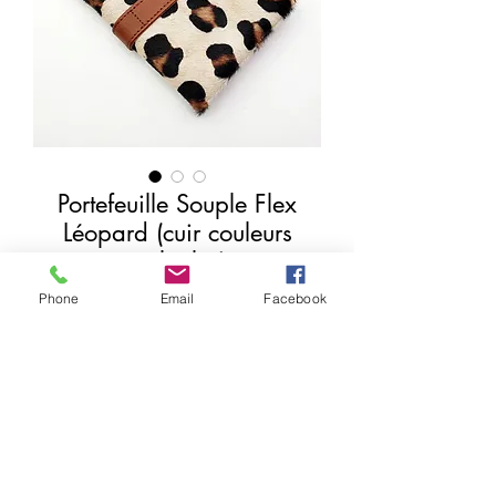
Portefeuille Souple Flex
Léopard (cuir couleurs
multiples)
Precio
17,00 €
Phone
Email
Facebook
Agregar al carrito
Realizar compra