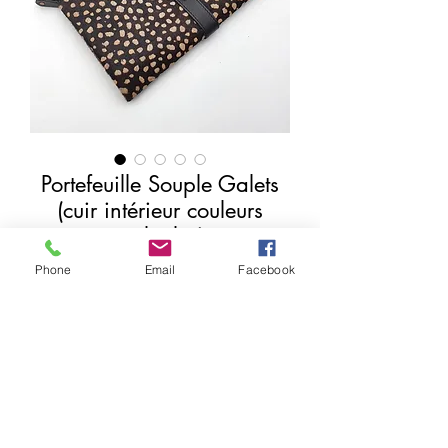
Portefeuille Souple Galets
(cuir intérieur couleurs
multiples)
Precio
18,00 €
Phone
Email
Facebook
Agregar al carrito
Realizar compra